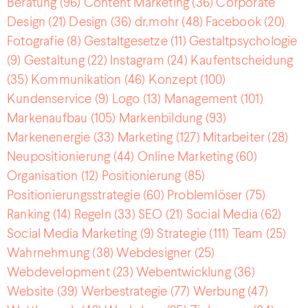
Beratung
(96)
Content Marketing
(36)
Corporate
Design
(21)
Design
(36)
dr.mohr
(48)
Facebook
(20)
Fotografie
(8)
Gestaltgesetze
(11)
Gestaltpsychologie
(9)
Gestaltung
(22)
Instagram
(24)
Kaufentscheidung
(35)
Kommunikation
(46)
Konzept
(100)
Kundenservice
(9)
Logo
(13)
Management
(101)
Markenaufbau
(105)
Markenbildung
(93)
Markenenergie
(33)
Marketing
(127)
Mitarbeiter
(28)
Neupositionierung
(44)
Online Marketing
(60)
Organisation
(12)
Positionierung
(85)
Positionierungsstrategie
(60)
Problemlöser
(75)
Ranking
(14)
Regeln
(33)
SEO
(21)
Social Media
(62)
Social Media Marketing
(9)
Strategie
(111)
Team
(25)
Wahrnehmung
(38)
Webdesigner
(25)
Webdevelopment
(23)
Webentwicklung
(36)
Website
(39)
Werbestrategie
(77)
Werbung
(47)