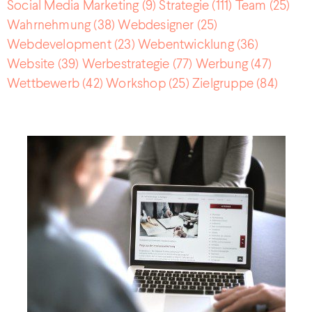
Social Media Marketing
(9)
Strategie
(111)
Team
(25)
Wahrnehmung
(38)
Webdesigner
(25)
Webdevelopment
(23)
Webentwicklung
(36)
Website
(39)
Werbestrategie
(77)
Werbung
(47)
Wettbewerb
(42)
Workshop
(25)
Zielgruppe
(84)