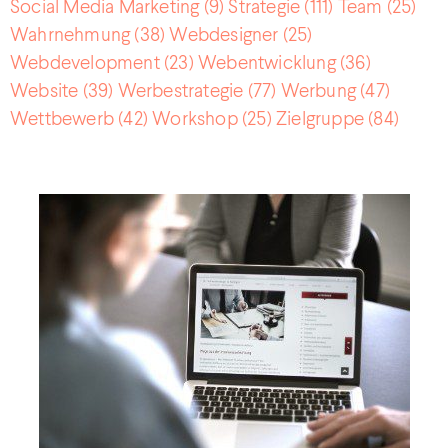
Social Media Marketing
(9)
Strategie
(111)
Team
(25)
Wahrnehmung
(38)
Webdesigner
(25)
Webdevelopment
(23)
Webentwicklung
(36)
Website
(39)
Werbestrategie
(77)
Werbung
(47)
Wettbewerb
(42)
Workshop
(25)
Zielgruppe
(84)