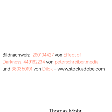
Bildnachweis:
260104427
von
Effect of
Darkness
,
449192234
von
peterschreiber.media
u
nd
380350191
von
Dilok
–
www.stock.adobe.com
Thomas Mohr