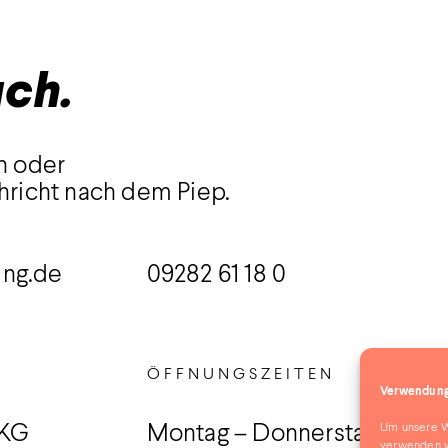
uch.
n oder
hricht nach dem Piep.
ing.de
09282 61 18 0
ÖFFNUNGSZEITEN
Verwendung
Um unsere We
 KG
Montag – Donnerstag
verwenden w