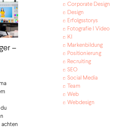
Corporate Design
Design
Erfolgsstorys
Fotografie I Video
KI
Markenbildung
ger –
Positionierung
Recruiting
SEO
Social Media
ema
Team
sem
Web
Webdesign
 du
en
p achten