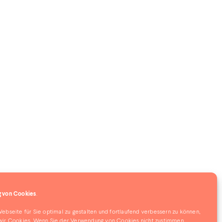
 von Cookies
.
bseite für Sie optimal zu gestalten und fortlaufend verbessern zu können,
ir Cookies. Wenn Sie der Verwendung von Cookies nicht zustimmen,