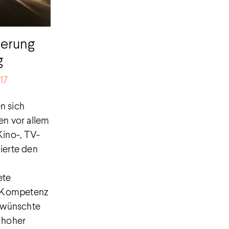
ierung
g
17
n sich
en vor allem
Kino-, TV-
ierte den
ete
t Kompetenz
rwünschte
n hoher