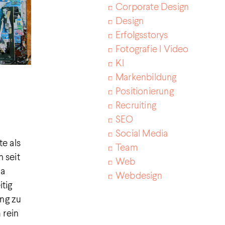
Corporate Design
Design
Erfolgsstorys
Fotografie I Video
KI
Markenbildung
Positionierung
Recruiting
SEO
Social Media
e als
Team
 seit
Web
Da
Webdesign
tig
ng zu
 rein