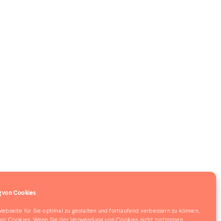
 von Cookies
.
bseite für Sie optimal zu gestalten und fortlaufend verbessern zu können,
ir Cookies. Wenn Sie der Verwendung von Cookies nicht zustimmen,