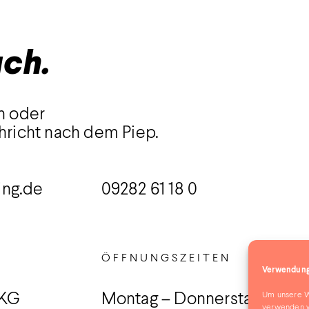
uch.
n oder
hricht nach dem Piep.
ing.de
09282 61 18 0
ÖFFNUNGSZEITEN
Verwendung
Um unsere We
 KG
Montag – Donnerstag
verwenden w