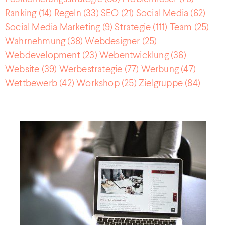
Ranking
(14)
Regeln
(33)
SEO
(21)
Social Media
(62)
Social Media Marketing
(9)
Strategie
(111)
Team
(25)
Wahrnehmung
(38)
Webdesigner
(25)
Webdevelopment
(23)
Webentwicklung
(36)
Website
(39)
Werbestrategie
(77)
Werbung
(47)
Wettbewerb
(42)
Workshop
(25)
Zielgruppe
(84)