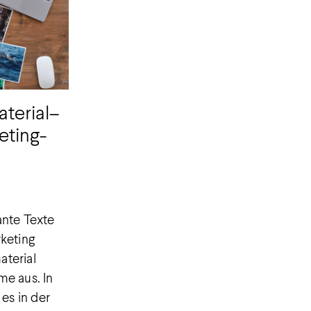
aterial–
eting-
ante Texte
keting
terial
e aus. In
 es in der