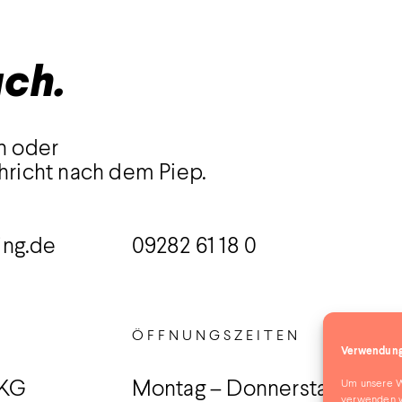
uch.
n oder
hricht nach dem Piep.
ing.de
09282 61 18 0
ÖFFNUNGSZEITEN
Verwendung
Um unsere We
 KG
Montag – Donnerstag
verwenden w