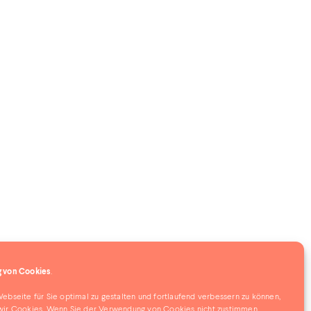
 von Cookies
.
bseite für Sie optimal zu gestalten und fortlaufend verbessern zu können,
ir Cookies. Wenn Sie der Verwendung von Cookies nicht zustimmen,