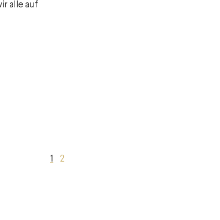
r alle auf
1
2