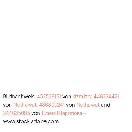
Bildnachweis:
452526151
von
dzm1try
,
446234421
von
Nuthawut,
436800241
von
Nuthawut
u
nd
344635085
von
Елена Шарипова
–
www.stock.adobe.com