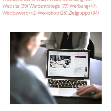
Website
(39)
Werbestrategie
(77)
Werbung
(47)
Wettbewerb
(42)
Workshop
(25)
Zielgruppe
(84)