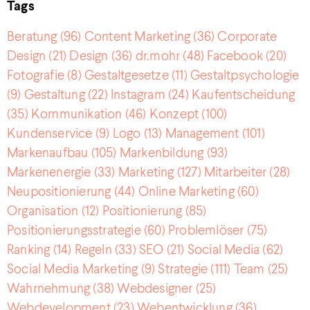
Tags
Beratung
(96)
Content Marketing
(36)
Corporate
Design
(21)
Design
(36)
dr.mohr
(48)
Facebook
(20)
Fotografie
(8)
Gestaltgesetze
(11)
Gestaltpsychologie
(9)
Gestaltung
(22)
Instagram
(24)
Kaufentscheidung
(35)
Kommunikation
(46)
Konzept
(100)
Kundenservice
(9)
Logo
(13)
Management
(101)
Markenaufbau
(105)
Markenbildung
(93)
Markenenergie
(33)
Marketing
(127)
Mitarbeiter
(28)
Neupositionierung
(44)
Online Marketing
(60)
Organisation
(12)
Positionierung
(85)
Positionierungsstrategie
(60)
Problemlöser
(75)
Ranking
(14)
Regeln
(33)
SEO
(21)
Social Media
(62)
Social Media Marketing
(9)
Strategie
(111)
Team
(25)
Wahrnehmung
(38)
Webdesigner
(25)
Webdevelopment
(23)
Webentwicklung
(36)