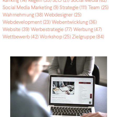
Ranking
(14)
Regeln
(33)
SEO
(21)
Social Media
(62)
Social Media Marketing
(9)
Strategie
(111)
Team
(25)
Wahrnehmung
(38)
Webdesigner
(25)
Webdevelopment
(23)
Webentwicklung
(36)
Website
(39)
Werbestrategie
(77)
Werbung
(47)
Wettbewerb
(42)
Workshop
(25)
Zielgruppe
(84)