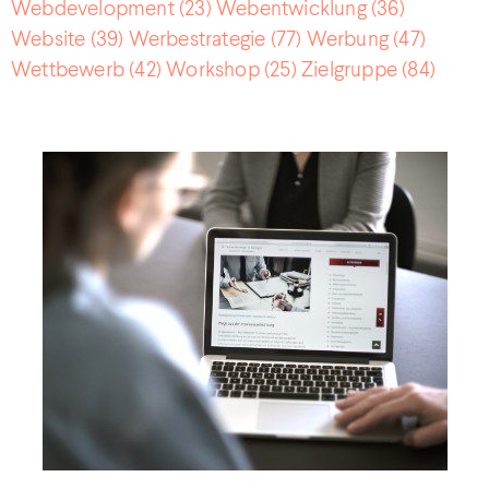
Webdevelopment
(23)
Webentwicklung
(36)
Website
(39)
Werbestrategie
(77)
Werbung
(47)
Wettbewerb
(42)
Workshop
(25)
Zielgruppe
(84)