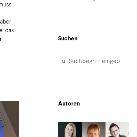
 muss
 aber
ei das
Suchen
r
Autoren