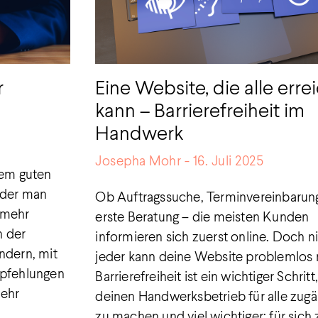
r
Eine Website, die alle erre
kann – Barrierefreiheit im
Handwerk
Josepha Mohr
16. Juli 2025
nem guten
 der man
Ob Auftragssuche, Terminvereinbarun
 mehr
erste Beratung – die meisten Kunden
n der
informieren sich zuerst online. Doch n
ndern, mit
jeder kann deine Website problemlos 
mpfehlungen
Barrierefreiheit ist ein wichtiger Schrit
mehr
deinen Handwerksbetrieb für alle zugä
zu machen und viel wichtiger: für sich 