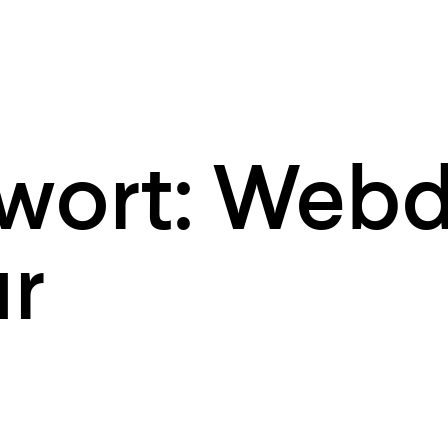
wort: Webd
ur