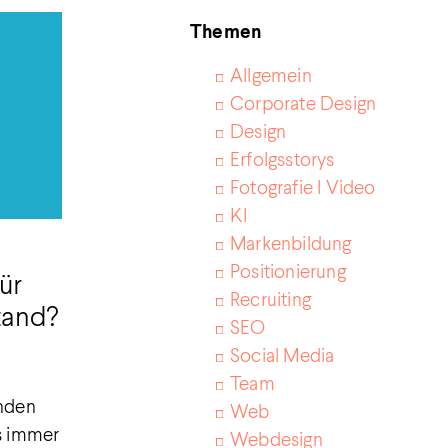
Themen
Allgemein
Corporate Design
Design
Erfolgsstorys
Fotografie I Video
KI
Markenbildung
Positionierung
ür
Recruiting
tand?
SEO
Social Media
Team
unden
Web
es immer
Webdesign