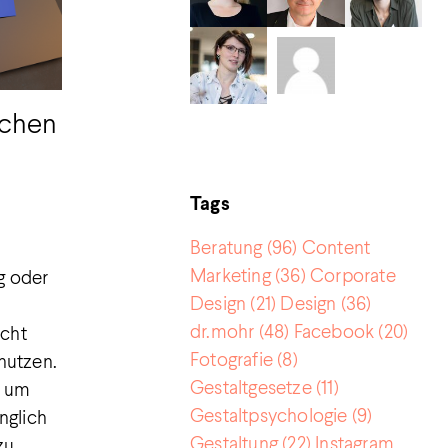
ichen
Tags
Beratung
(96)
Content
Marketing
(36)
Corporate
g oder
Design
(21)
Design
(36)
dr.mohr
(48)
Facebook
(20)
icht
Fotografie
(8)
nutzen.
Gestaltgesetze
(11)
t, um
Gestaltpsychologie
(9)
nglich
Gestaltung
(22)
Instagram
zu