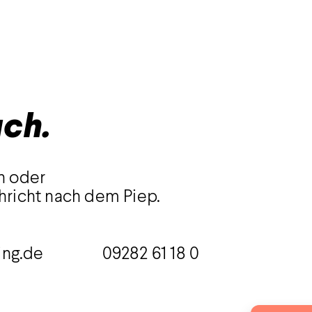
uch.
n oder
hricht nach dem Piep.
ing.de
09282 61 18 0