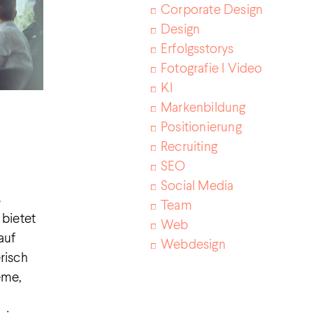
Corporate Design
Design
Erfolgsstorys
Fotografie I Video
KI
Markenbildung
r
Positionierung
Recruiting
SEO
Social Media
s
Team
bietet
Web
auf
Webdesign
risch
eme,