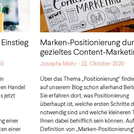
n Einstieg
Marken-Positionierung du
gezieltes Content-Market
20
Josepha Mohr
22. Oktober 2020
in
Über das Thema „Positionierung“ finde
ren Handel
auf unserem Blog schon allerhand Beit
 jetzt
Sie erfahren dort, was Positionierung
überhaupt ist, welche ersten Schritte d
n
notwendig sind und welche kleineren 
ng einer
Ihnen dabei behilflich sein können. Auf
ten einer
Definition von „Marken-Positionierung