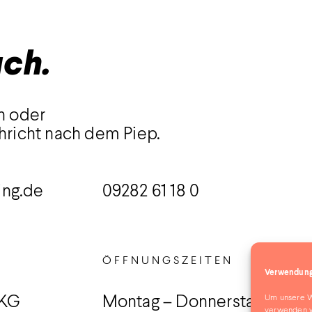
uch.
n oder
hricht nach dem Piep.
ing.de
09282 61 18 0
ÖFFNUNGSZEITEN
Verwendung
Um unsere We
 KG
Montag – Donnerstag
verwenden w