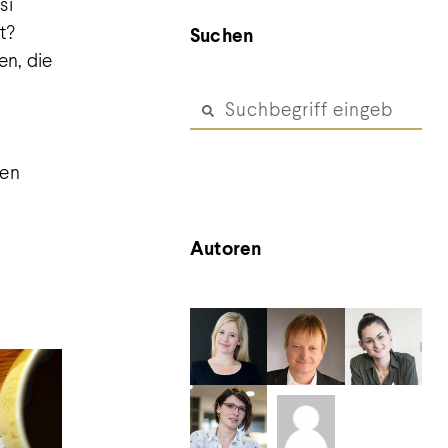
si
t?
Suchen
en, die
nen
Autoren