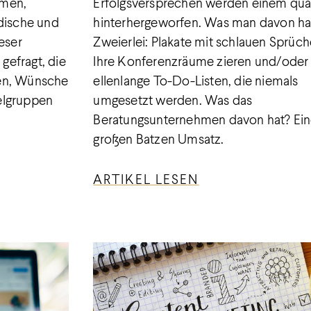
hmen,
Erfolgsversprechen werden einem qua
ndische und
hinterhergeworfen. Was man davon ha
eser
Zweierlei: Plakate mit schlauen Sprüch
efragt, die
Ihre Konferenzräume zieren und/oder
men, Wünsche
ellenlange To-Do-Listen, die niemals
elgruppen
umgesetzt werden. Was das
Beratungsunternehmen davon hat? Ei
großen Batzen Umsatz.
ARTIKEL LESEN