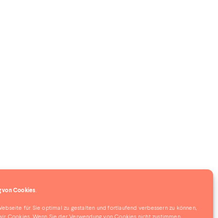
 von Cookies
.
bseite für Sie optimal zu gestalten und fortlaufend verbessern zu können,
ir Cookies. Wenn Sie der Verwendung von Cookies nicht zustimmen,