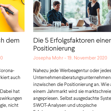
ach dem
Die 5 Erfolgsfaktoren eine
Positionierung
20
Josepha Mohr
19. November 2020
„Corona-
Nahezu jede Werbeagentur oder jede
rkiert auch
Unternehmensberatungsunternehmen 
inzwischen die Positionierung an. Wie 
 Dabei hat
einem Jahrmarkt wird sie marktschreie
uswirkungen
angepriesen. Selbst ausgedachte Syst
gie, nicht
SWOT-Analysen und utopische