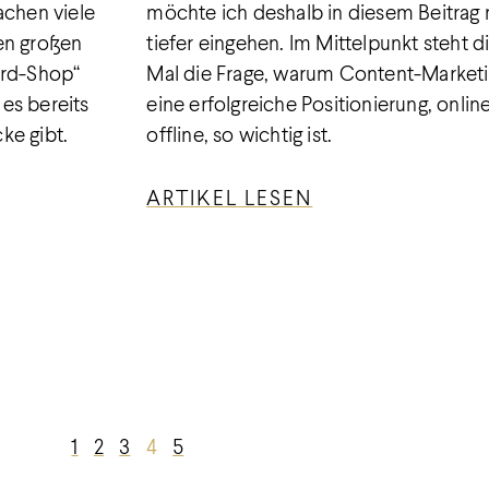
achen viele
möchte ich deshalb in diesem Beitrag 
en großen
tiefer eingehen. Im Mittelpunkt steht d
ard-Shop“
Mal die Frage, warum Content-Marketi
es bereits
eine erfolgreiche Positionierung, onlin
cke gibt.
offline, so wichtig ist.
ARTIKEL LESEN
1
2
3
4
5